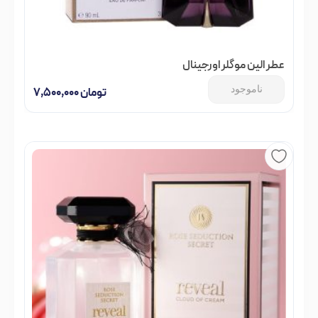
عطر الین موگلر اورجینال
ناموجود
تومان
۷,۵۰۰,۰۰۰