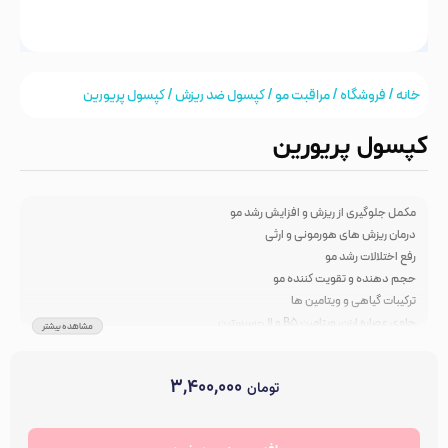
خانه
/
فروشگاه
/
مراقبت مو
/
کپسول ضد ریزش
/ کپسول پریورین
کپسول پریورین
مکمل جلوگیری از ریزش و افزایش رشد مو
درمان ریزش های هورمونی و ارثی
رفع اختلالات رشد مو
حجم دهنده و تقویت کننده مو
ترکیبات گیاهی و ویتامین ها
حاوی عصاره ارزن، ویتامین B5 و ال-سیستین
مشاهده بیشتر
تغذیه کننده مو از درون
کمک به رشد مجدد بعد از 12 هفته
۳,۴۰۰,۰۰۰
تومان
تقویت رنگدانه‌های مو و حفظ درخشندگی
تقویت فولیکول و کوتیکول مو
استحکام بخش ریشه ی مو
تعداد
تومان
۱۳,۰۰۰,۰۰۰
صاف