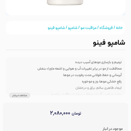
خانه
/
فروشگاه
/
مراقبت مو
/
شامپو
/ شامپو فینو
شامپو فینو
ترمیم و بازسازی موهای آسیب دیده
محافظت از مو در برابر تغییرات آب و هوایی و اشعه ماوراء بنفش
آبرسانی و حفظ طولانی مدت رطوبت در موها
رفع خشکی موها، وز و موخوره
ایجاد ظاهری سالم، براق و درخشان
حاوی ویتامین E برای حفاظت بیشتر از ساقه و ریشه مو
مشاهده بیشتر
تغذیه کننده و تقویت کننده فولیکول های مو
فاقد حس سنگینی و چربی بعد از استفاده
۲,۰۸۰,۰۰۰
تومان
حاوی هیالورونیک اسید و گلیسیرین
مناسب انواع مو بخصوص موهای خشک و آسیب دیده و دکلره
ساخت کشور ژاپن
موجود در انبار