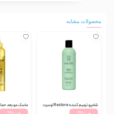
محصولات مشابه
شامپو ترمیم کننده Restore اوسرت
ماسک مو بعد حما
تومان
۲,۹۶۰,۰۰۰
خرید
خرید