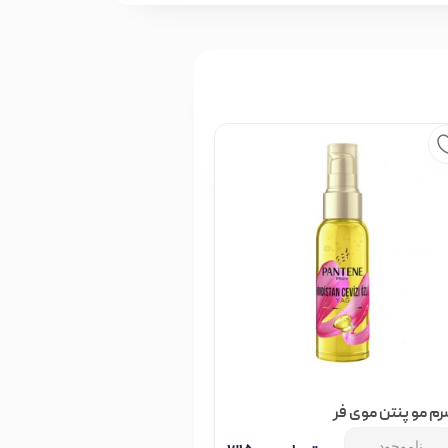
م مو پنتن موی فر
ناموجود