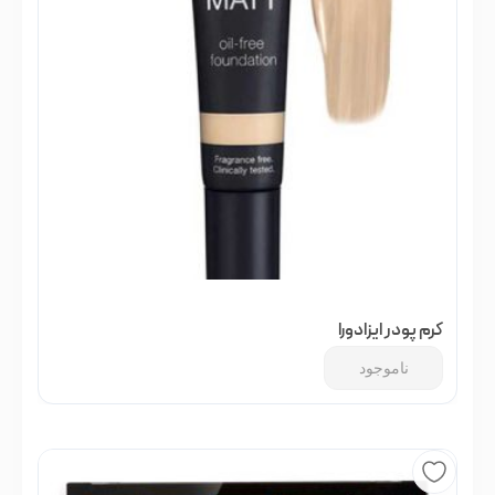
کرم پودر ایزادورا
ناموجود