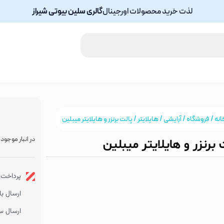
لذت خرید محصولات اورجینال
گالری سلین بیوتی شیراز
انه
/
فروشگاه
/
آرایشی
/
هایلایتر
/ پالت برنزر و هایلایتر میبلین
در انبار موجود
 برنزر و هایلایتر میبلین
پرداخت ا
ارسال با پس
ارسال سر