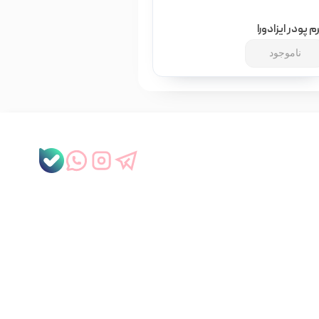
م پودر ایزادورا
ناموجود