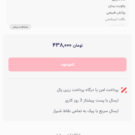
رطوبت رسان
روکش طبیعی
بافت ابریشمی
رنگدانه قوی
مشاهده بیشتر
رایحه شکلات
بسیار مناسب برای استفاده ی روزانه
۴۳۸,۰۰۰
تومان
مانع از ایجاد خشکی و پوسته پوسته شدن برروی لب
بدون تست حیوانی
در انبار موجود نمی باشد
رنگ
صاف
ناموجود
پرداخت امن با درگاه پرداخت زرین پال
ارسال با پست پیشتاز 3 روز کاری
ارسال سریع با پیک به تمامی نقاط شیراز