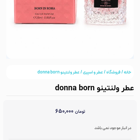
خانه
/
فروشگاه
/
عطر و اسپری
/ عطر ولنتینو donna born
عطر ولنتینو donna born
۶۵۰,۰۰۰
تومان
در انبار موجود نمی باشد