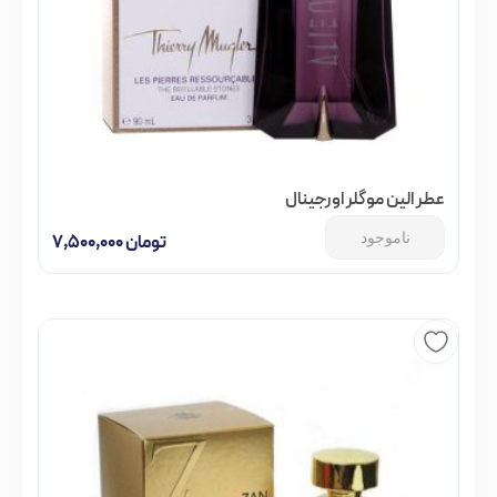
عطر الین موگلر اورجینال
ناموجود
تومان
۷,۵۰۰,۰۰۰