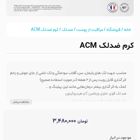
خانه
/
فروشگاه
/
مراقبت از پوست
/
ضدلک
/ کرم ضدلک ACM
کرم ضدلک ACM
مناسب جهت لک های زایمان، سن، آفتاب سوختگی و لک ناشی از جای جوش و زخم
اثر گذاری قابل رویت پس از ۲ هفته (در صورت استفاده صحیح)
کمک به اثر گذاری بیشتر درمان‌هایی مانند لیزر، پیلینگ و …
ضد لک قوی حاوی ویتامین C و هیدروکینون
تاثیر فوق العاده قوی و سریع بر روی لک
مشاهده بیشتر
روشن و یکنواخت کردن رنگ چهره
مناسب برای انواع پوست
۳,۴۸۰,۰۰۰
حجم 40 میل
تومان
محصول فرانسه
موجود در انبار