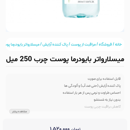
خانه
/
فروشگاه
/
مراقبت از پوست
/
پاک کننده آرایش
/ میسلارواتر بایودرما پوست چرب 0
میسلارواتر بایودرما پوست چرب 250 میل
قابل استفاده برای صورت
پاک کننده آرایش (حتی ضد آب) و آلودگی ها
احساس طراوت و نرمی پس از هر بار استفاده
بدون نیاز به شستشو
کاهش براقیت چربی پوست
مشاهده بیشتر
غیر کومدون زا
کنترل چربی پوست
فاقد الکل و پارابن
۱,۵۲۰,۰۰۰
تومان