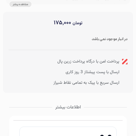
مشاهده بیشتر
ترمیم بافت های فرسوده پوست
تقویت کننده و سفت کننده پوست دور چشم
جوانسازی و جلوگیری از ترک های پوستی
۱۷۵,۰۰۰
تومان
ابرسانی فوق العاده و ضد التهاب
رفع چین و چروک، سیاهی، پف و تورم
در انبار موجود نمی باشد
پرداخت امن با درگاه پرداخت زرین پال
ارسال با پست پیشتاز 3 روز کاری
ارسال سریع با پیک به تمامی نقاط شیراز
اطلاعات بیشتر