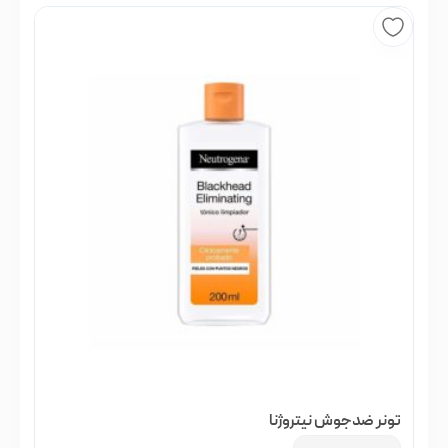
تونر ضدجوش نیتروژنا