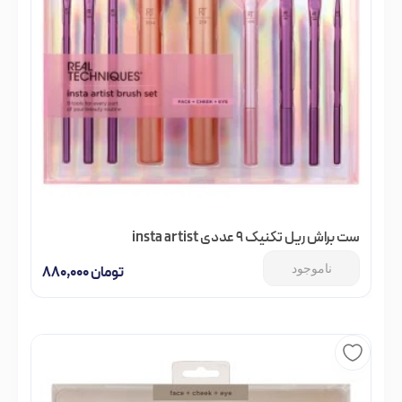
ست براش ریل تکنیک 9 عددی insta artist
ناموجود
تومان
۸۸۰,۰۰۰