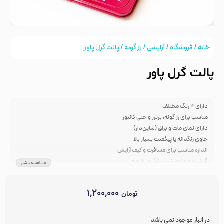
خانه
/
فروشگاه
/
آرایشی
/
رژ گونه
/ پالت گرل پاور
پالت گرل پاور
دارای ۴ رنگ مختلف
مناسب برای رژ گونه، برنزر و حتی کانتور
دارای نمای مات و براق (شاین‌دار)
حاوی رنگدانه یا پیگمنت بسیار بالا
اندازه مناسب برای مسافرت و کیف آرایش
قابلیت مخلوط کردن رنگ‌ها با هم
مشاهده بیشتر
بدون رایحه‌های افزودنی
بدون خشونت (cruelty-free)
۱,۲۰۰,۰۰۰
تومان
بدون پارابن
دارای آینه
ساخت آمریکا
در انبار موجود نمی باشد