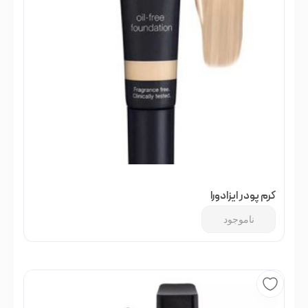
کرم پودر ایزادورا
ناموجود