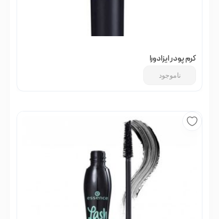
کرم پودر ایزادورا
ناموجود